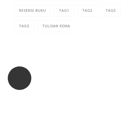
RESENSI BUKU
TAG1
TAG2
TAG3
TAG5
TULISAN KEMA
Quick insurance proccess
Talk to an expert
+ 1- (246) 333-0089