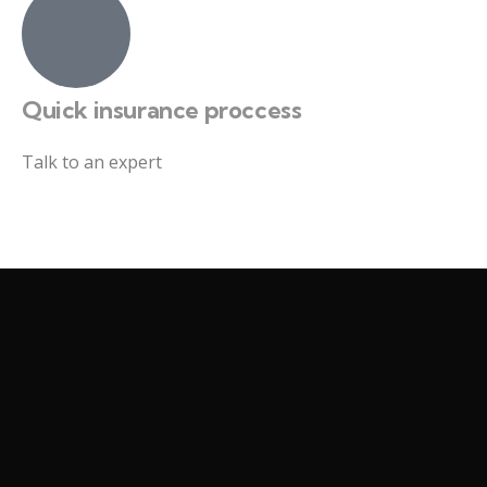
Quick insurance proccess
Talk to an expert
+ 1- (246) 333-0089