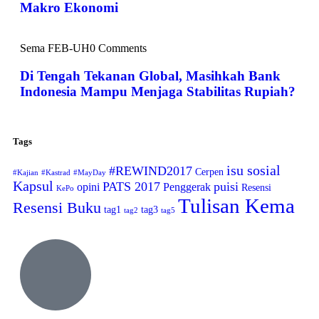
Makro Ekonomi
Sema FEB-UH
0 Comments
Di Tengah Tekanan Global, Masihkah Bank
Indonesia Mampu Menjaga Stabilitas Rupiah?
Tags
isu sosial
#REWIND2017
Cerpen
#Kajian
#Kastrad
#MayDay
Kapsul
PATS 2017
puisi
opini
Penggerak
Resensi
KePo
Tulisan Kema
Resensi Buku
tag1
tag3
tag2
tag5