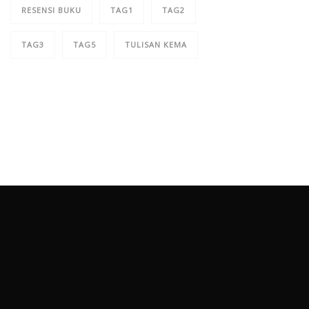
RESENSI BUKU
TAG1
TAG2
TAG3
TAG5
TULISAN KEMA