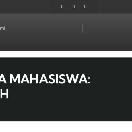
mi
DA MAHASISWA:
AH