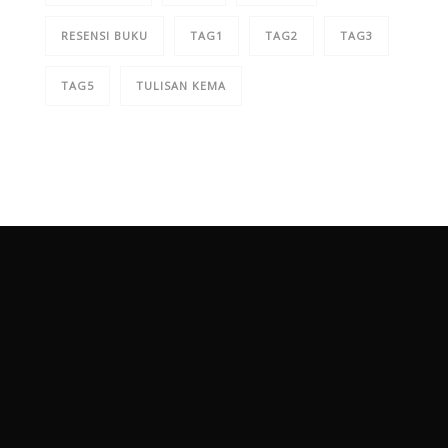
RESENSI BUKU
TAG1
TAG2
TAG3
TAG5
TULISAN KEMA