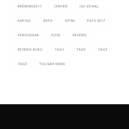
#REWIND2017
CERPEN
ISU SOSIAL
KAPSUL
KEPO
OPINI
PATS 2017
PENGGERAK
PUISI
RESENSI
RESENSI BUKU
TAG1
TAG2
TAG3
TAG5
TULISAN KEMA