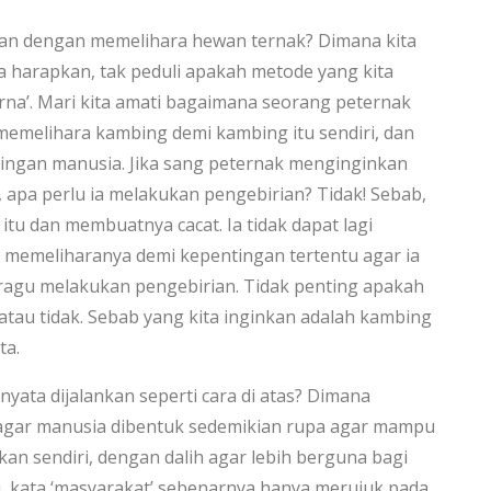
an dengan memelihara hewan ternak? Dimana kita
harapkan, tak peduli apakah metode yang kita
rna’. Mari kita amati bagaimana seorang peternak
emelihara kambing demi kambing itu sendiri, dan
ingan manusia. Jika sang peternak menginginkan
 apa perlu ia melakukan pengebirian? Tidak! Sebab,
tu dan membuatnya cacat. Ia tidak dapat lagi
 memeliharanya demi kepentingan tertentu agar ia
n ragu melakukan pengebirian. Tidak penting apakah
atau tidak. Sebab yang kita inginkan adalah kambing
ta.
yata dijalankan seperti cara di atas? Dimana
agar manusia dibentuk sedemikian rupa agar mampu
kan sendiri, dengan dalih agar lebih berguna bagi
u, kata ‘masyarakat’ sebenarnya hanya merujuk pada