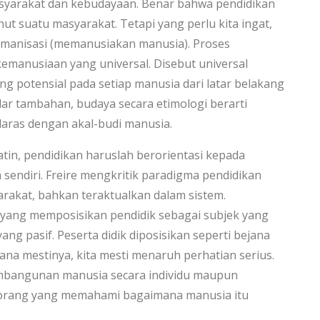
masyarakat dan kebudayaan. Benar bahwa pendidikan
nut suatu masyarakat. Tetapi yang perlu kita ingat,
manisasi (memanusiakan manusia). Proses
 kemanusiaan yang universal. Disebut universal
ang potensial pada setiap manusia dari latar belakang
ar tambahan, budaya secara etimologi berarti
elaras dengan akal-budi manusia.
atin, pendidikan haruslah berorientasi kepada
a sendiri. Freire mengkritik paradigma pendidikan
arakat, bahkan teraktualkan dalam sistem.
 yang memposisikan pendidik sebagai subjek yang
ang pasif. Peserta didik diposisikan seperti bejana
na mestinya, kita mesti menaruh perhatian serius.
embangunan manusia secara individu maupun
g-orang yang memahami bagaimana manusia itu