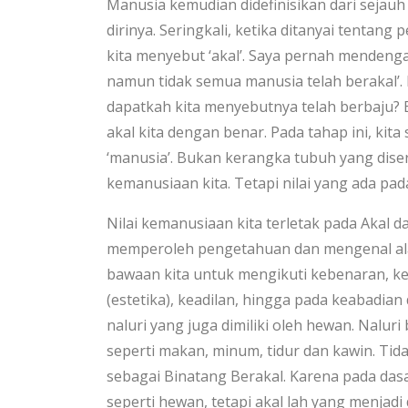
Manusia kemudian didefinisikan dari sejauh 
dirinya. Seringkali, ketika ditanyai tentan
kita menyebut ‘akal’. Saya pernah mendenga
namun tidak semua manusia telah berakal’.
dapatkah kita menyebutnya telah berbaju? 
akal kita dengan benar. Pada tahap ini, kit
‘manusia’. Bukan kerangka tubuh yang diser
kemanusiaan kita. Tetapi nilai yang ada pad
Nilai kemanusiaan kita terletak pada Akal d
memperoleh pengetahuan dan mengenal ala
bawaan kita untuk mengikuti kebenaran, k
(estetika), keadilan, hingga pada keabadian
naluri yang juga dimiliki oleh hewan. Nalu
seperti makan, minum, tidur dan kawin. Tida
sebagai Binatang Berakal. Karena pada das
seperti hewan, tetapi akal lah yang menjadi