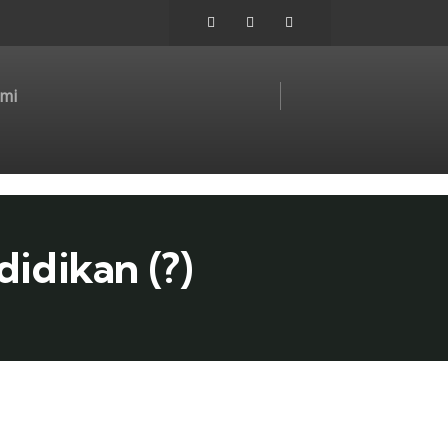
mi
idikan (?)