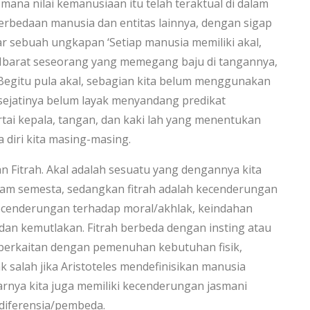
mana nilai kemanusiaan itu telah teraktual di dalam
g perbedaan manusia dan entitas lainnya, dengan sigap
r sebuah ungkapan ‘Setiap manusia memiliki akal,
 Ibarat seseorang yang memegang baju di tangannya,
Begitu pula akal, sebagian kita belum menggunakan
a sejatinya belum layak menyandang predikat
tai kepala, tangan, dan kaki lah yang menentukan
a diri kita masing-masing.
an Fitrah. Akal adalah sesuatu yang dengannya kita
m semesta, sedangkan fitrah adalah kecenderungan
ecenderungan terhadap moral/akhlak, keindahan
 dan kemutlakan. Fitrah berbeda dengan insting atau
ri berkaitan dengan pemenuhan kebutuhan fisik,
k salah jika Aristoteles mendefinisikan manusia
arnya kita juga memiliki kecenderungan jasmani
 diferensia/pembeda.