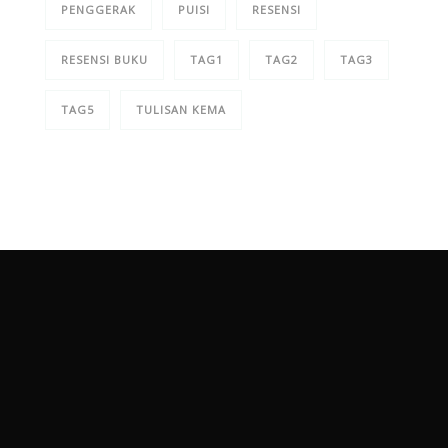
PENGGERAK
PUISI
RESENSI
RESENSI BUKU
TAG1
TAG2
TAG3
TAG5
TULISAN KEMA