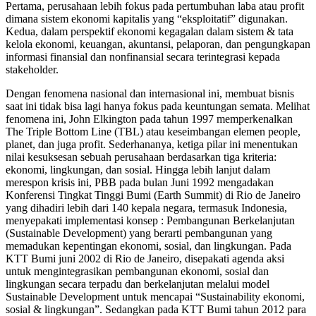
Pertama, perusahaan lebih fokus pada pertumbuhan laba atau profit
dimana sistem ekonomi kapitalis yang “eksploitatif” digunakan.
Kedua, dalam perspektif ekonomi kegagalan dalam sistem & tata
kelola ekonomi, keuangan, akuntansi, pelaporan, dan pengungkapan
informasi finansial dan nonfinansial secara terintegrasi kepada
stakeholder.
Dengan fenomena nasional dan internasional ini, membuat bisnis
saat ini tidak bisa lagi hanya fokus pada keuntungan semata. Melihat
fenomena ini, John Elkington pada tahun 1997 memperkenalkan
The Triple Bottom Line (TBL) atau keseimbangan elemen people,
planet, dan juga profit. Sederhananya, ketiga pilar ini menentukan
nilai kesuksesan sebuah perusahaan berdasarkan tiga kriteria:
ekonomi, lingkungan, dan sosial. Hingga lebih lanjut dalam
merespon krisis ini, PBB pada bulan Juni 1992 mengadakan
Konferensi Tingkat Tinggi Bumi (Earth Summit) di Rio de Janeiro
yang dihadiri lebih dari 140 kepala negara, termasuk Indonesia,
menyepakati implementasi konsep : Pembangunan Berkelanjutan
(Sustainable Development) yang berarti pembangunan yang
memadukan kepentingan ekonomi, sosial, dan lingkungan. Pada
KTT Bumi juni 2002 di Rio de Janeiro, disepakati agenda aksi
untuk mengintegrasikan pembangunan ekonomi, sosial dan
lingkungan secara terpadu dan berkelanjutan melalui model
Sustainable Development untuk mencapai “Sustainability ekonomi,
sosial & lingkungan”. Sedangkan pada KTT Bumi tahun 2012 para