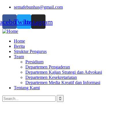
semafebunhas@gmail.com
acebook
Twitter
Instagram
Home
Berita
Struktur Pengurus
Team
Presidium
Departemen Pengaderan
Departemen Kajian Strategi dan Advokasi
Departemen Kesekretariatan
Departemen Media Kreatif dan Informasi
Tentang Kami