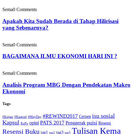
Sema
0 Comments
Apakah Kita Sudah Berada di Tahap Hilirisasi
yang Sebenarnya?
Sema
0 Comments
BAGAIMANA ILMU EKONOMI HARI INI ?
Sema
0 Comments
Analisis Program MBG Dengan Pendekatan Makro
Ekonomi
Tags
isu sosial
#REWIND2017
Cerpen
#Kajian
#Kastrad
#MayDay
Kapsul
PATS 2017
puisi
opini
Penggerak
Resensi
KePo
Tulisan Kema
Resensi Buku
tag1
tag3
tag2
tag5