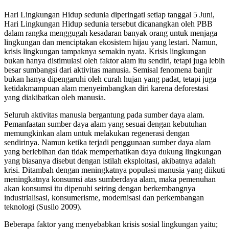
Hari Lingkungan Hidup sedunia diperingati setiap tanggal 5 Juni,
Hari Lingkungan Hidup sedunia tersebut dicanangkan oleh PBB
dalam rangka menggugah kesadaran banyak orang untuk menjaga
lingkungan dan menciptakan ekosistem hijau yang lestari. Namun,
krisis lingkungan tampaknya semakin nyata. Krisis lingkungan
bukan hanya distimulasi oleh faktor alam itu sendiri, tetapi juga lebih
besar sumbangsi dari aktivitas manusia. Semisal fenomena banjir
bukan hanya dipengaruhi oleh curah hujan yang padat, tetapi juga
ketidakmampuan alam menyeimbangkan diri karena deforestasi
yang diakibatkan oleh manusia.
Seluruh aktivitas manusia bergantung pada sumber daya alam.
Pemanfaatan sumber daya alam yang sesuai dengan kebutuhan
memungkinkan alam untuk melakukan regenerasi dengan
sendirinya. Namun ketika terjadi penggunaan sumber daya alam
yang berlebihan dan tidak memperhatikan daya dukung lingkungan
yang biasanya disebut dengan istilah eksploitasi, akibatnya adalah
krisi. Ditambah dengan meningkatnya populasi manusia yang diikuti
meningkatnya konsumsi atas sumberdaya alam, maka pemenuhan
akan konsumsi itu dipenuhi seiring dengan berkembangnya
industrialisasi, konsumerisme, modernisasi dan perkembangan
teknologi (Susilo 2009).
Beberapa faktor yang menyebabkan krisis sosial lingkungan yaitu;