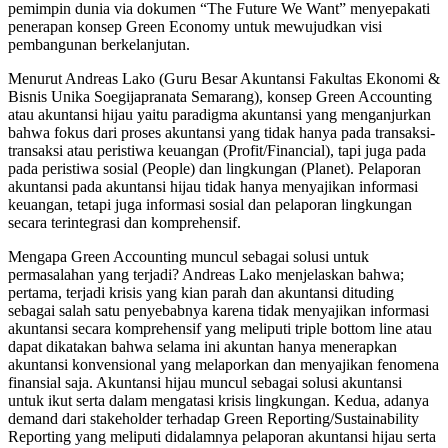
pemimpin dunia via dokumen “The Future We Want” menyepakati
penerapan konsep Green Economy untuk mewujudkan visi
pembangunan berkelanjutan.
Menurut Andreas Lako (Guru Besar Akuntansi Fakultas Ekonomi &
Bisnis Unika Soegijapranata Semarang), konsep Green Accounting
atau akuntansi hijau yaitu paradigma akuntansi yang menganjurkan
bahwa fokus dari proses akuntansi yang tidak hanya pada transaksi-
transaksi atau peristiwa keuangan (Profit/Financial), tapi juga pada
pada peristiwa sosial (People) dan lingkungan (Planet). Pelaporan
akuntansi pada akuntansi hijau tidak hanya menyajikan informasi
keuangan, tetapi juga informasi sosial dan pelaporan lingkungan
secara terintegrasi dan komprehensif.
Mengapa Green Accounting muncul sebagai solusi untuk
permasalahan yang terjadi? Andreas Lako menjelaskan bahwa;
pertama, terjadi krisis yang kian parah dan akuntansi dituding
sebagai salah satu penyebabnya karena tidak menyajikan informasi
akuntansi secara komprehensif yang meliputi triple bottom line atau
dapat dikatakan bahwa selama ini akuntan hanya menerapkan
akuntansi konvensional yang melaporkan dan menyajikan fenomena
finansial saja. Akuntansi hijau muncul sebagai solusi akuntansi
untuk ikut serta dalam mengatasi krisis lingkungan. Kedua, adanya
demand dari stakeholder terhadap Green Reporting/Sustainability
Reporting yang meliputi didalamnya pelaporan akuntansi hijau serta