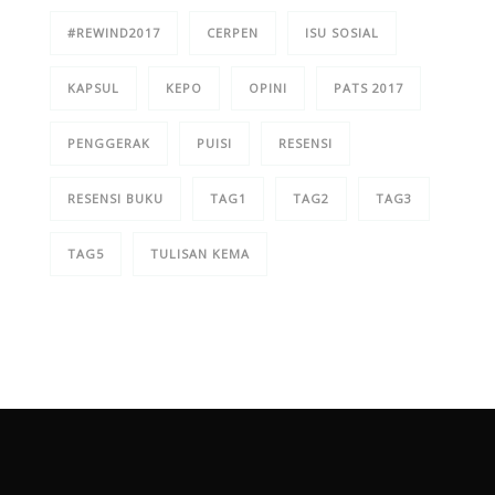
#REWIND2017
CERPEN
ISU SOSIAL
KAPSUL
KEPO
OPINI
PATS 2017
PENGGERAK
PUISI
RESENSI
RESENSI BUKU
TAG1
TAG2
TAG3
TAG5
TULISAN KEMA